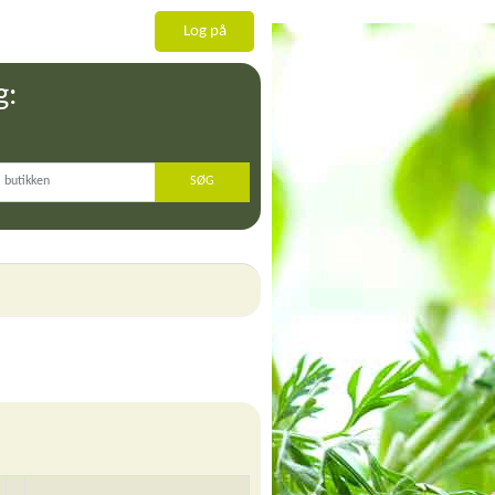
Log på
g: