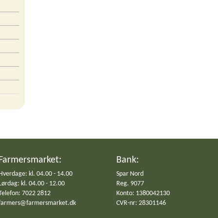
Farmersmarket:
Bank:
Hverdage: kl. 04.00 - 14.00
Spar Nord
Lørdag: kl. 04.00 - 12.00
Reg. 9077
Telefon: 7022 2812
Konto: 1380042130
farmers@farmersmarket.dk
CVR-nr: 28301146