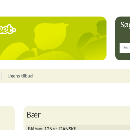
Sø
Ugens tilbud
Bær
Blåbær 125 gr. DANSKE