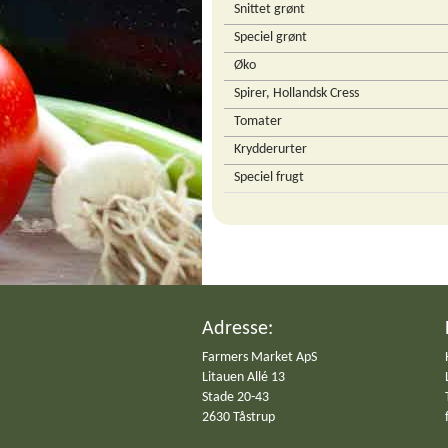
Snittet grønt
Speciel grønt
Øko
Spirer, Hollandsk Cress
Tomater
Krydderurter
Speciel frugt
Adresse:
Farmers Market ApS
Litauen Allé 13
Stade 20-43
2630 Tåstrup