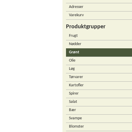
Adresser
Varekurv
Produktgrupper
Frugt
Nødder
Grønt
Olie
Løg
Tørvarer
Kartofler
Spirer
Salat
Bær
Svampe
Blomster