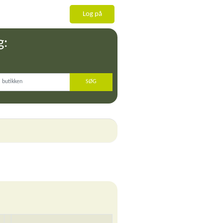
Log på
g: