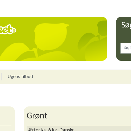
Sø
Ugens tilbud
Grønt
Ærter ks. 6 kg. Danske