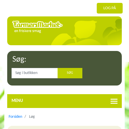
LOG PÅ
Søg:
MENU
Forsiden
Løg